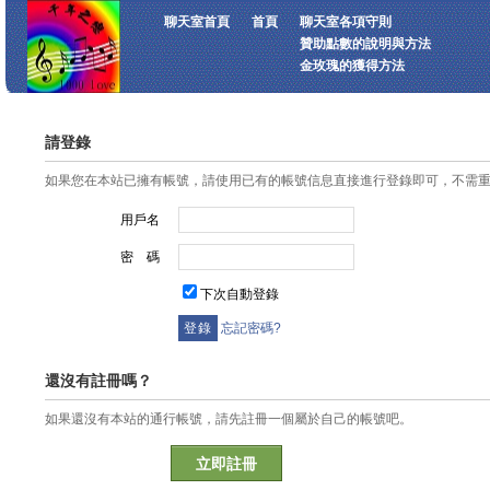
聊天室首頁
首頁
聊天室各項守則
贊助點數的說明與方法
金玫瑰的獲得方法
請登錄
如果您在本站已擁有帳號，請使用已有的帳號信息直接進行登錄即可，不需
用戶名
密 碼
下次自動登錄
忘記密碼?
還沒有註冊嗎？
如果還沒有本站的通行帳號，請先註冊一個屬於自己的帳號吧。
立即註冊