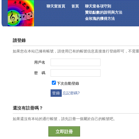
聊天室首頁
首頁
聊天室各項守則
贊助點數的說明與方法
金玫瑰的獲得方法
請登錄
如果您在本站已擁有帳號，請使用已有的帳號信息直接進行登錄即可，不需
用戶名
密 碼
下次自動登錄
忘記密碼?
還沒有註冊嗎？
如果還沒有本站的通行帳號，請先註冊一個屬於自己的帳號吧。
立即註冊