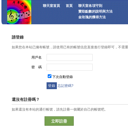
聊天室首頁
首頁
聊天室各項守則
贊助點數的說明與方法
金玫瑰的獲得方法
請登錄
如果您在本站已擁有帳號，請使用已有的帳號信息直接進行登錄即可，不需
用戶名
密 碼
下次自動登錄
忘記密碼?
還沒有註冊嗎？
如果還沒有本站的通行帳號，請先註冊一個屬於自己的帳號吧。
立即註冊