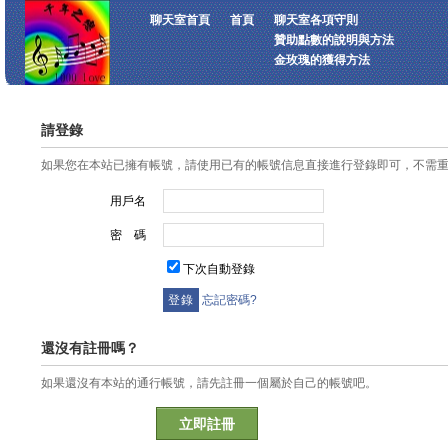
聊天室首頁
首頁
聊天室各項守則
贊助點數的說明與方法
金玫瑰的獲得方法
請登錄
如果您在本站已擁有帳號，請使用已有的帳號信息直接進行登錄即可，不需
用戶名
密 碼
下次自動登錄
忘記密碼?
還沒有註冊嗎？
如果還沒有本站的通行帳號，請先註冊一個屬於自己的帳號吧。
立即註冊