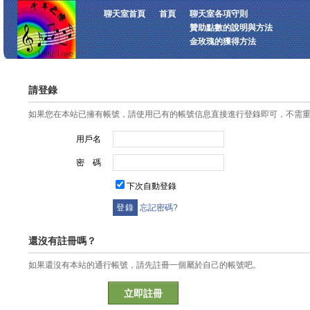
聊天室首頁
首頁
聊天室各項守則
贊助點數的說明與方法
金玫瑰的獲得方法
請登錄
如果您在本站已擁有帳號，請使用已有的帳號信息直接進行登錄即可，不需
用戶名
密 碼
下次自動登錄
忘記密碼?
還沒有註冊嗎？
如果還沒有本站的通行帳號，請先註冊一個屬於自己的帳號吧。
立即註冊