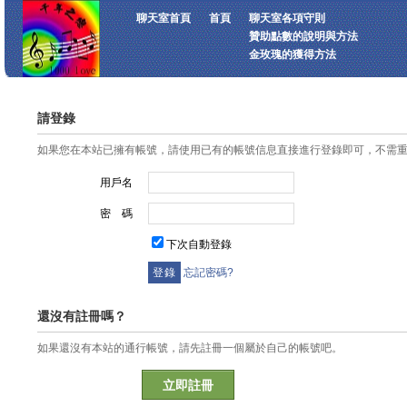
聊天室首頁
首頁
聊天室各項守則
贊助點數的說明與方法
金玫瑰的獲得方法
請登錄
如果您在本站已擁有帳號，請使用已有的帳號信息直接進行登錄即可，不需
用戶名
密 碼
下次自動登錄
忘記密碼?
還沒有註冊嗎？
如果還沒有本站的通行帳號，請先註冊一個屬於自己的帳號吧。
立即註冊