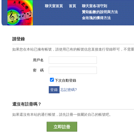
聊天室首頁
首頁
聊天室各項守則
贊助點數的說明與方法
金玫瑰的獲得方法
請登錄
如果您在本站已擁有帳號，請使用已有的帳號信息直接進行登錄即可，不需
用戶名
密 碼
下次自動登錄
忘記密碼?
還沒有註冊嗎？
如果還沒有本站的通行帳號，請先註冊一個屬於自己的帳號吧。
立即註冊