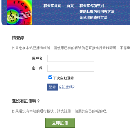
聊天室首頁
首頁
聊天室各項守則
贊助點數的說明與方法
金玫瑰的獲得方法
請登錄
如果您在本站已擁有帳號，請使用已有的帳號信息直接進行登錄即可，不需
用戶名
密 碼
下次自動登錄
忘記密碼?
還沒有註冊嗎？
如果還沒有本站的通行帳號，請先註冊一個屬於自己的帳號吧。
立即註冊