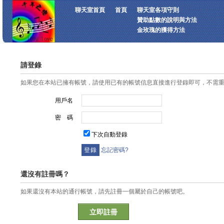
聊天室首頁
首頁
聊天室各項守則
贊助點數的說明與方法
金玫瑰的獲得方法
請登錄
如果您在本站已擁有帳號，請使用已有的帳號信息直接進行登錄即可，不需
用戶名
密 碼
下次自動登錄
忘記密碼?
還沒有註冊嗎？
如果還沒有本站的通行帳號，請先註冊一個屬於自己的帳號吧。
立即註冊