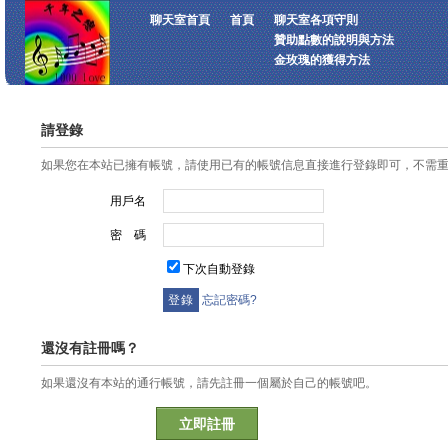
聊天室首頁
首頁
聊天室各項守則
贊助點數的說明與方法
金玫瑰的獲得方法
請登錄
如果您在本站已擁有帳號，請使用已有的帳號信息直接進行登錄即可，不需
用戶名
密 碼
下次自動登錄
忘記密碼?
還沒有註冊嗎？
如果還沒有本站的通行帳號，請先註冊一個屬於自己的帳號吧。
立即註冊