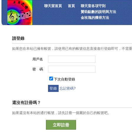
聊天室首頁
首頁
聊天室各項守則
贊助點數的說明與方法
金玫瑰的獲得方法
請登錄
如果您在本站已擁有帳號，請使用已有的帳號信息直接進行登錄即可，不需
用戶名
密 碼
下次自動登錄
忘記密碼?
還沒有註冊嗎？
如果還沒有本站的通行帳號，請先註冊一個屬於自己的帳號吧。
立即註冊