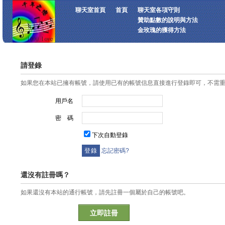
聊天室首頁
首頁
聊天室各項守則
贊助點數的說明與方法
金玫瑰的獲得方法
請登錄
如果您在本站已擁有帳號，請使用已有的帳號信息直接進行登錄即可，不需
用戶名
密 碼
下次自動登錄
忘記密碼?
還沒有註冊嗎？
如果還沒有本站的通行帳號，請先註冊一個屬於自己的帳號吧。
立即註冊