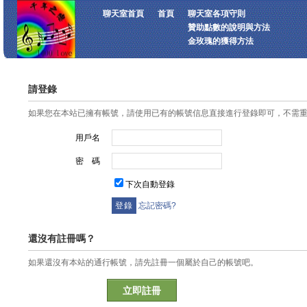
聊天室首頁
首頁
聊天室各項守則
贊助點數的說明與方法
金玫瑰的獲得方法
請登錄
如果您在本站已擁有帳號，請使用已有的帳號信息直接進行登錄即可，不需
用戶名
密 碼
下次自動登錄
忘記密碼?
還沒有註冊嗎？
如果還沒有本站的通行帳號，請先註冊一個屬於自己的帳號吧。
立即註冊