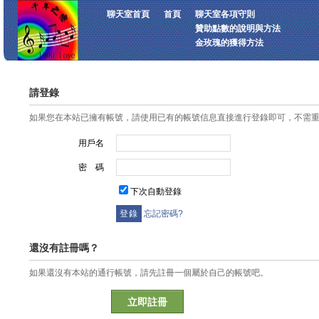
聊天室首頁
首頁
聊天室各項守則
贊助點數的說明與方法
金玫瑰的獲得方法
請登錄
如果您在本站已擁有帳號，請使用已有的帳號信息直接進行登錄即可，不需
用戶名
密 碼
下次自動登錄
忘記密碼?
還沒有註冊嗎？
如果還沒有本站的通行帳號，請先註冊一個屬於自己的帳號吧。
立即註冊