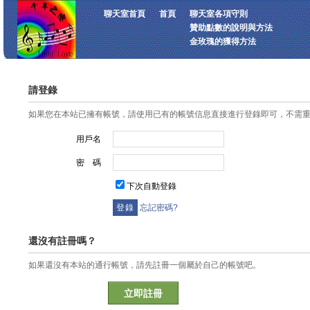
聊天室首頁
首頁
聊天室各項守則
贊助點數的說明與方法
金玫瑰的獲得方法
請登錄
如果您在本站已擁有帳號，請使用已有的帳號信息直接進行登錄即可，不需
用戶名
密 碼
下次自動登錄
忘記密碼?
還沒有註冊嗎？
如果還沒有本站的通行帳號，請先註冊一個屬於自己的帳號吧。
立即註冊