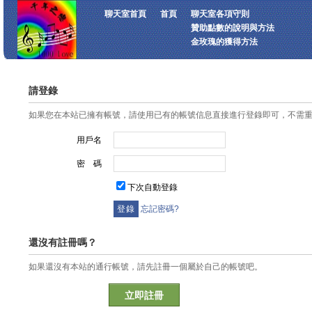
聊天室首頁
首頁
聊天室各項守則
贊助點數的說明與方法
金玫瑰的獲得方法
請登錄
如果您在本站已擁有帳號，請使用已有的帳號信息直接進行登錄即可，不需
用戶名
密 碼
下次自動登錄
忘記密碼?
還沒有註冊嗎？
如果還沒有本站的通行帳號，請先註冊一個屬於自己的帳號吧。
立即註冊