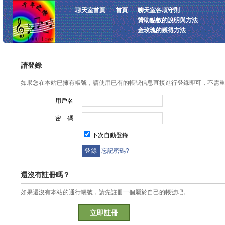
聊天室首頁
首頁
聊天室各項守則
贊助點數的說明與方法
金玫瑰的獲得方法
請登錄
如果您在本站已擁有帳號，請使用已有的帳號信息直接進行登錄即可，不需
用戶名
密 碼
下次自動登錄
忘記密碼?
還沒有註冊嗎？
如果還沒有本站的通行帳號，請先註冊一個屬於自己的帳號吧。
立即註冊