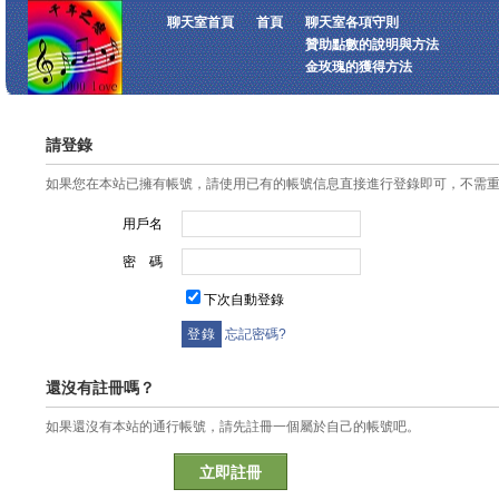
聊天室首頁
首頁
聊天室各項守則
贊助點數的說明與方法
金玫瑰的獲得方法
請登錄
如果您在本站已擁有帳號，請使用已有的帳號信息直接進行登錄即可，不需
用戶名
密 碼
下次自動登錄
忘記密碼?
還沒有註冊嗎？
如果還沒有本站的通行帳號，請先註冊一個屬於自己的帳號吧。
立即註冊