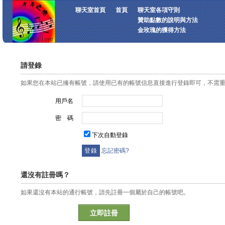
聊天室首頁
首頁
聊天室各項守則
贊助點數的說明與方法
金玫瑰的獲得方法
請登錄
如果您在本站已擁有帳號，請使用已有的帳號信息直接進行登錄即可，不需
用戶名
密 碼
下次自動登錄
忘記密碼?
還沒有註冊嗎？
如果還沒有本站的通行帳號，請先註冊一個屬於自己的帳號吧。
立即註冊