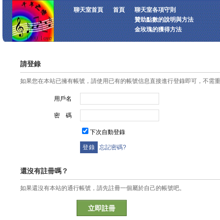
聊天室首頁
首頁
聊天室各項守則
贊助點數的說明與方法
金玫瑰的獲得方法
請登錄
如果您在本站已擁有帳號，請使用已有的帳號信息直接進行登錄即可，不需
用戶名
密 碼
下次自動登錄
忘記密碼?
還沒有註冊嗎？
如果還沒有本站的通行帳號，請先註冊一個屬於自己的帳號吧。
立即註冊