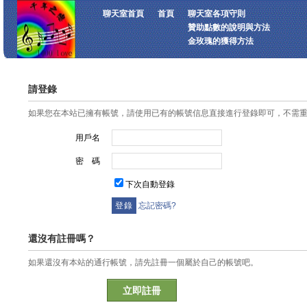
聊天室首頁
首頁
聊天室各項守則
贊助點數的說明與方法
金玫瑰的獲得方法
請登錄
如果您在本站已擁有帳號，請使用已有的帳號信息直接進行登錄即可，不需
用戶名
密 碼
下次自動登錄
忘記密碼?
還沒有註冊嗎？
如果還沒有本站的通行帳號，請先註冊一個屬於自己的帳號吧。
立即註冊