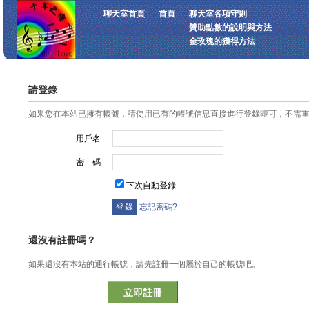
聊天室首頁
首頁
聊天室各項守則
贊助點數的說明與方法
金玫瑰的獲得方法
請登錄
如果您在本站已擁有帳號，請使用已有的帳號信息直接進行登錄即可，不需
用戶名
密 碼
下次自動登錄
忘記密碼?
還沒有註冊嗎？
如果還沒有本站的通行帳號，請先註冊一個屬於自己的帳號吧。
立即註冊