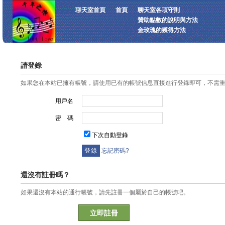
聊天室首頁
首頁
聊天室各項守則
贊助點數的說明與方法
金玫瑰的獲得方法
請登錄
如果您在本站已擁有帳號，請使用已有的帳號信息直接進行登錄即可，不需
用戶名
密 碼
下次自動登錄
忘記密碼?
還沒有註冊嗎？
如果還沒有本站的通行帳號，請先註冊一個屬於自己的帳號吧。
立即註冊