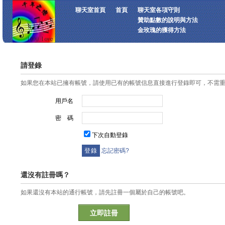
聊天室首頁
首頁
聊天室各項守則
贊助點數的說明與方法
金玫瑰的獲得方法
請登錄
如果您在本站已擁有帳號，請使用已有的帳號信息直接進行登錄即可，不需
用戶名
密 碼
下次自動登錄
忘記密碼?
還沒有註冊嗎？
如果還沒有本站的通行帳號，請先註冊一個屬於自己的帳號吧。
立即註冊