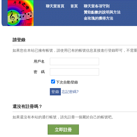
聊天室首頁
首頁
聊天室各項守則
贊助點數的說明與方法
金玫瑰的獲得方法
請登錄
如果您在本站已擁有帳號，請使用已有的帳號信息直接進行登錄即可，不需
用戶名
密 碼
下次自動登錄
忘記密碼?
還沒有註冊嗎？
如果還沒有本站的通行帳號，請先註冊一個屬於自己的帳號吧。
立即註冊