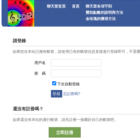
聊天室首頁
首頁
聊天室各項守則
贊助點數的說明與方法
金玫瑰的獲得方法
請登錄
如果您在本站已擁有帳號，請使用已有的帳號信息直接進行登錄即可，不需
用戶名
密 碼
下次自動登錄
忘記密碼?
還沒有註冊嗎？
如果還沒有本站的通行帳號，請先註冊一個屬於自己的帳號吧。
立即註冊