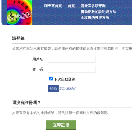
聊天室首頁
首頁
聊天室各項守則
贊助點數的說明與方法
金玫瑰的獲得方法
請登錄
如果您在本站已擁有帳號，請使用已有的帳號信息直接進行登錄即可，不需
用戶名
密 碼
下次自動登錄
忘記密碼?
還沒有註冊嗎？
如果還沒有本站的通行帳號，請先註冊一個屬於自己的帳號吧。
立即註冊