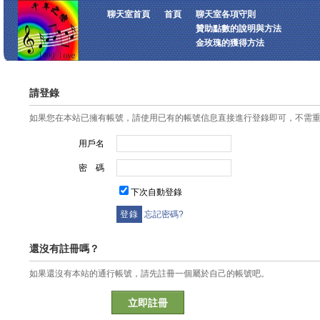
聊天室首頁
首頁
聊天室各項守則
贊助點數的說明與方法
金玫瑰的獲得方法
請登錄
如果您在本站已擁有帳號，請使用已有的帳號信息直接進行登錄即可，不需
用戶名
密 碼
下次自動登錄
忘記密碼?
還沒有註冊嗎？
如果還沒有本站的通行帳號，請先註冊一個屬於自己的帳號吧。
立即註冊