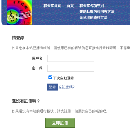
聊天室首頁
首頁
聊天室各項守則
贊助點數的說明與方法
金玫瑰的獲得方法
請登錄
如果您在本站已擁有帳號，請使用已有的帳號信息直接進行登錄即可，不需
用戶名
密 碼
下次自動登錄
忘記密碼?
還沒有註冊嗎？
如果還沒有本站的通行帳號，請先註冊一個屬於自己的帳號吧。
立即註冊