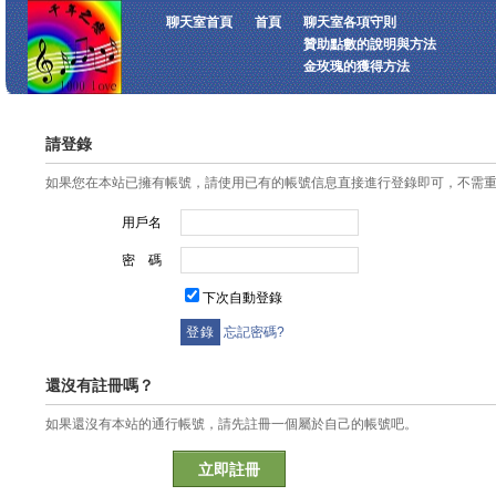
聊天室首頁
首頁
聊天室各項守則
贊助點數的說明與方法
金玫瑰的獲得方法
請登錄
如果您在本站已擁有帳號，請使用已有的帳號信息直接進行登錄即可，不需
用戶名
密 碼
下次自動登錄
忘記密碼?
還沒有註冊嗎？
如果還沒有本站的通行帳號，請先註冊一個屬於自己的帳號吧。
立即註冊