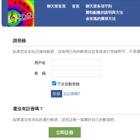
聊天室首頁
首頁
聊天室各項守則
贊助點數的說明與方法
金玫瑰的獲得方法
請登錄
如果您在本站已擁有帳號，請使用已有的帳號信息直接進行登錄即可，不需
用戶名
密 碼
下次自動登錄
忘記密碼?
還沒有註冊嗎？
如果還沒有本站的通行帳號，請先註冊一個屬於自己的帳號吧。
立即註冊