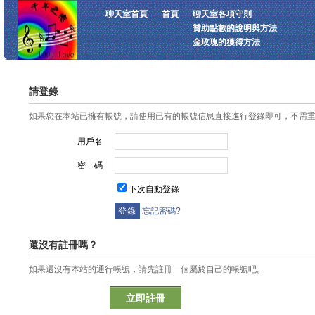
聊天室首頁
首頁
聊天室各項守則
贊助點數的說明與方法
金玫瑰的獲得方法
請登錄
如果您在本站已擁有帳號，請使用已有的帳號信息直接進行登錄即可，不需
用戶名
密 碼
下次自動登錄
忘記密碼?
還沒有註冊嗎？
如果還沒有本站的通行帳號，請先註冊一個屬於自己的帳號吧。
立即註冊