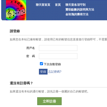
聊天室首頁
首頁
聊天室各項守則
贊助點數的說明與方法
金玫瑰的獲得方法
請登錄
如果您在本站已擁有帳號，請使用已有的帳號信息直接進行登錄即可，不需
用戶名
密 碼
下次自動登錄
忘記密碼?
還沒有註冊嗎？
如果還沒有本站的通行帳號，請先註冊一個屬於自己的帳號吧。
立即註冊