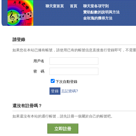
聊天室首頁
首頁
聊天室各項守則
贊助點數的說明與方法
金玫瑰的獲得方法
請登錄
如果您在本站已擁有帳號，請使用已有的帳號信息直接進行登錄即可，不需
用戶名
密 碼
下次自動登錄
忘記密碼?
還沒有註冊嗎？
如果還沒有本站的通行帳號，請先註冊一個屬於自己的帳號吧。
立即註冊