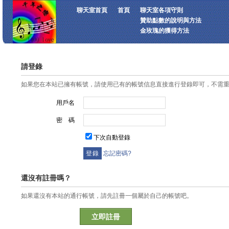
聊天室首頁
首頁
聊天室各項守則
贊助點數的說明與方法
金玫瑰的獲得方法
請登錄
如果您在本站已擁有帳號，請使用已有的帳號信息直接進行登錄即可，不需
用戶名
密 碼
下次自動登錄
忘記密碼?
還沒有註冊嗎？
如果還沒有本站的通行帳號，請先註冊一個屬於自己的帳號吧。
立即註冊