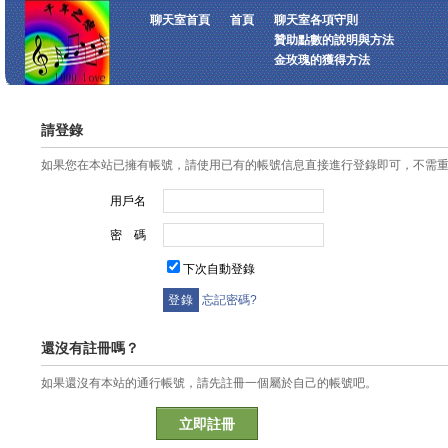
聊天室首頁
首頁
聊天室各項守則
贊助點數的說明與方法
金玫瑰的獲得方法
請登錄
如果您在本站已擁有帳號，請使用已有的帳號信息直接進行登錄即可，不需
用戶名
密 碼
下次自動登錄
忘記密碼?
還沒有註冊嗎？
如果還沒有本站的通行帳號，請先註冊一個屬於自己的帳號吧。
立即註冊