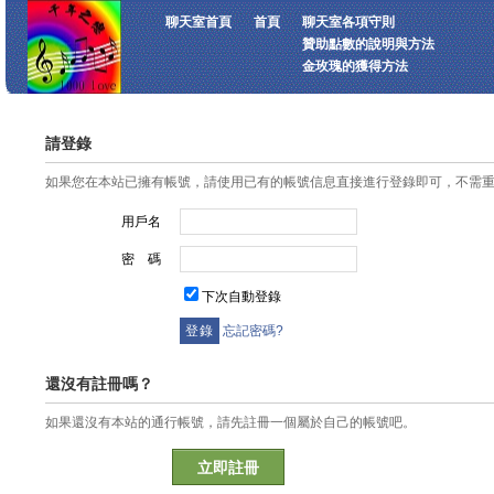
聊天室首頁
首頁
聊天室各項守則
贊助點數的說明與方法
金玫瑰的獲得方法
請登錄
如果您在本站已擁有帳號，請使用已有的帳號信息直接進行登錄即可，不需
用戶名
密 碼
下次自動登錄
忘記密碼?
還沒有註冊嗎？
如果還沒有本站的通行帳號，請先註冊一個屬於自己的帳號吧。
立即註冊