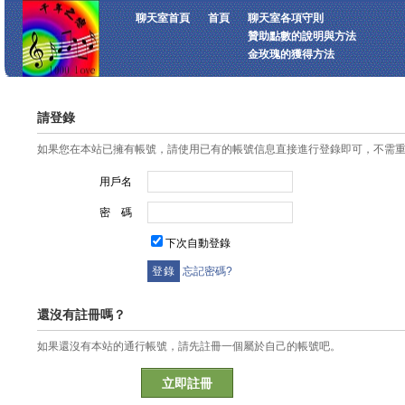
聊天室首頁
首頁
聊天室各項守則
贊助點數的說明與方法
金玫瑰的獲得方法
請登錄
如果您在本站已擁有帳號，請使用已有的帳號信息直接進行登錄即可，不需
用戶名
密 碼
下次自動登錄
忘記密碼?
還沒有註冊嗎？
如果還沒有本站的通行帳號，請先註冊一個屬於自己的帳號吧。
立即註冊