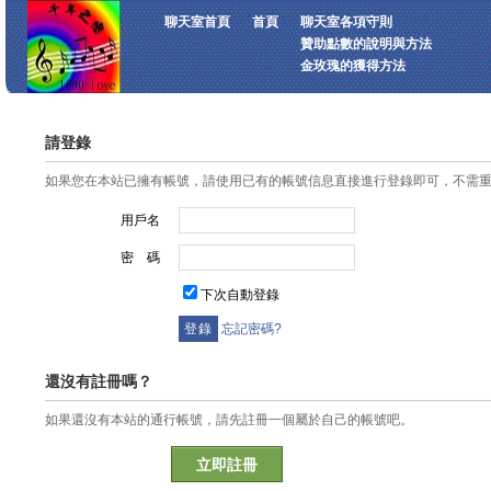
聊天室首頁
首頁
聊天室各項守則
贊助點數的說明與方法
金玫瑰的獲得方法
請登錄
如果您在本站已擁有帳號，請使用已有的帳號信息直接進行登錄即可，不需
用戶名
密 碼
下次自動登錄
忘記密碼?
還沒有註冊嗎？
如果還沒有本站的通行帳號，請先註冊一個屬於自己的帳號吧。
立即註冊