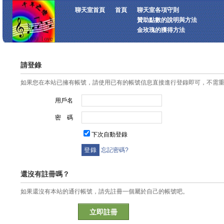
聊天室首頁
首頁
聊天室各項守則
贊助點數的說明與方法
金玫瑰的獲得方法
請登錄
如果您在本站已擁有帳號，請使用已有的帳號信息直接進行登錄即可，不需
用戶名
密 碼
下次自動登錄
忘記密碼?
還沒有註冊嗎？
如果還沒有本站的通行帳號，請先註冊一個屬於自己的帳號吧。
立即註冊