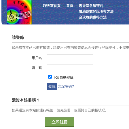
聊天室首頁
首頁
聊天室各項守則
贊助點數的說明與方法
金玫瑰的獲得方法
請登錄
如果您在本站已擁有帳號，請使用已有的帳號信息直接進行登錄即可，不需
用戶名
密 碼
下次自動登錄
忘記密碼?
還沒有註冊嗎？
如果還沒有本站的通行帳號，請先註冊一個屬於自己的帳號吧。
立即註冊