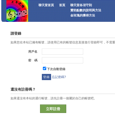
聊天室首頁
首頁
聊天室各項守則
贊助點數的說明與方法
金玫瑰的獲得方法
請登錄
如果您在本站已擁有帳號，請使用已有的帳號信息直接進行登錄即可，不需
用戶名
密 碼
下次自動登錄
忘記密碼?
還沒有註冊嗎？
如果還沒有本站的通行帳號，請先註冊一個屬於自己的帳號吧。
立即註冊