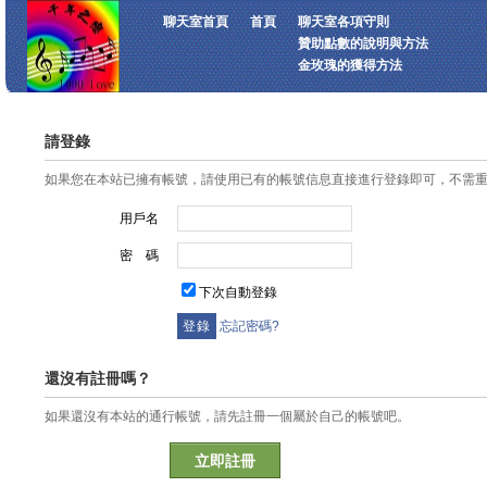
聊天室首頁
首頁
聊天室各項守則
贊助點數的說明與方法
金玫瑰的獲得方法
請登錄
如果您在本站已擁有帳號，請使用已有的帳號信息直接進行登錄即可，不需
用戶名
密 碼
下次自動登錄
忘記密碼?
還沒有註冊嗎？
如果還沒有本站的通行帳號，請先註冊一個屬於自己的帳號吧。
立即註冊