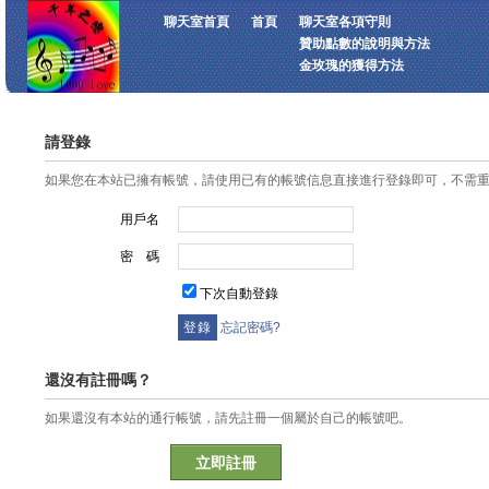
聊天室首頁
首頁
聊天室各項守則
贊助點數的說明與方法
金玫瑰的獲得方法
請登錄
如果您在本站已擁有帳號，請使用已有的帳號信息直接進行登錄即可，不需
用戶名
密 碼
下次自動登錄
忘記密碼?
還沒有註冊嗎？
如果還沒有本站的通行帳號，請先註冊一個屬於自己的帳號吧。
立即註冊