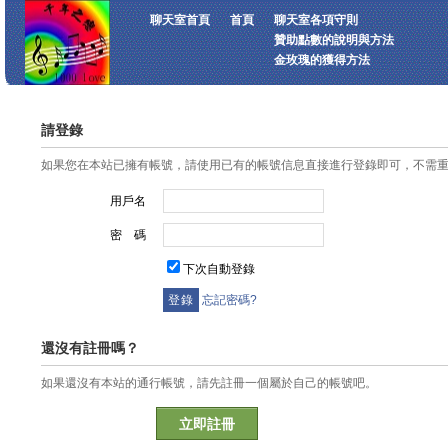
聊天室首頁
首頁
聊天室各項守則
贊助點數的說明與方法
金玫瑰的獲得方法
請登錄
如果您在本站已擁有帳號，請使用已有的帳號信息直接進行登錄即可，不需
用戶名
密 碼
下次自動登錄
忘記密碼?
還沒有註冊嗎？
如果還沒有本站的通行帳號，請先註冊一個屬於自己的帳號吧。
立即註冊