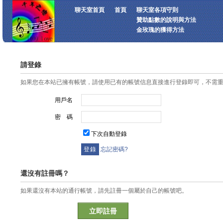
聊天室首頁
首頁
聊天室各項守則
贊助點數的說明與方法
金玫瑰的獲得方法
請登錄
如果您在本站已擁有帳號，請使用已有的帳號信息直接進行登錄即可，不需
用戶名
密 碼
下次自動登錄
忘記密碼?
還沒有註冊嗎？
如果還沒有本站的通行帳號，請先註冊一個屬於自己的帳號吧。
立即註冊