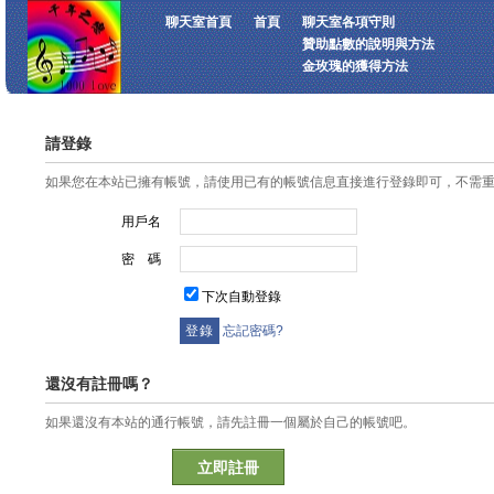
聊天室首頁
首頁
聊天室各項守則
贊助點數的說明與方法
金玫瑰的獲得方法
請登錄
如果您在本站已擁有帳號，請使用已有的帳號信息直接進行登錄即可，不需
用戶名
密 碼
下次自動登錄
忘記密碼?
還沒有註冊嗎？
如果還沒有本站的通行帳號，請先註冊一個屬於自己的帳號吧。
立即註冊