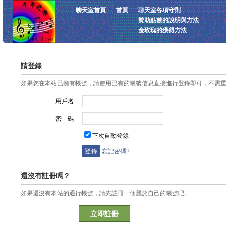
聊天室首頁
首頁
聊天室各項守則
贊助點數的說明與方法
金玫瑰的獲得方法
請登錄
如果您在本站已擁有帳號，請使用已有的帳號信息直接進行登錄即可，不需
用戶名
密 碼
下次自動登錄
忘記密碼?
還沒有註冊嗎？
如果還沒有本站的通行帳號，請先註冊一個屬於自己的帳號吧。
立即註冊