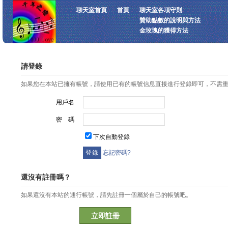
聊天室首頁
首頁
聊天室各項守則
贊助點數的說明與方法
金玫瑰的獲得方法
請登錄
如果您在本站已擁有帳號，請使用已有的帳號信息直接進行登錄即可，不需
用戶名
密 碼
下次自動登錄
忘記密碼?
還沒有註冊嗎？
如果還沒有本站的通行帳號，請先註冊一個屬於自己的帳號吧。
立即註冊