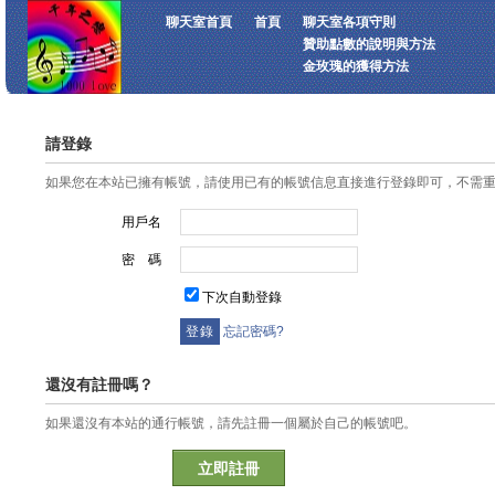
聊天室首頁
首頁
聊天室各項守則
贊助點數的說明與方法
金玫瑰的獲得方法
請登錄
如果您在本站已擁有帳號，請使用已有的帳號信息直接進行登錄即可，不需
用戶名
密 碼
下次自動登錄
忘記密碼?
還沒有註冊嗎？
如果還沒有本站的通行帳號，請先註冊一個屬於自己的帳號吧。
立即註冊